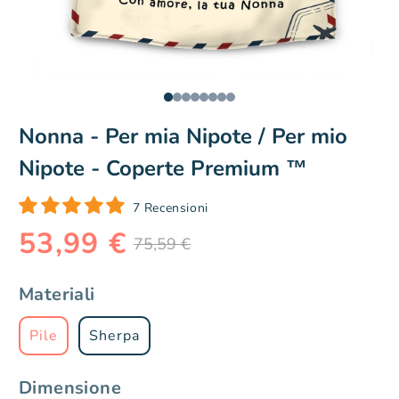
Nonna - Per mia Nipote / Per mio
Nipote - Coperte Premium ™
7 Recensioni
53,99 €
Prezzo
Prezzo
75,59 €
di
scontato
listino
Materiali
Pile
Sherpa
Dimensione