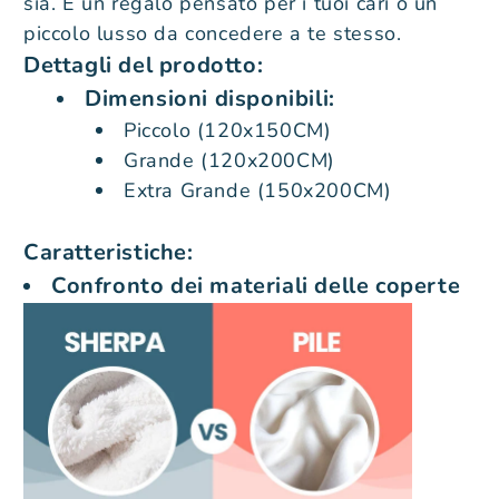
sia. È un regalo pensato per i tuoi cari o un
piccolo lusso da concedere a te stesso.
Per
Per
Dettagli del prodotto:
Dimensioni disponibili:
mio
mio
Piccolo (120x150CM)
Nipote
Nipote
Grande (120x200CM)
Extra Grande (150x200CM)
-
-
Coperte
Coperte
Caratteristiche
:
Confronto dei materiali delle coperte
Premium
Premium
™
™