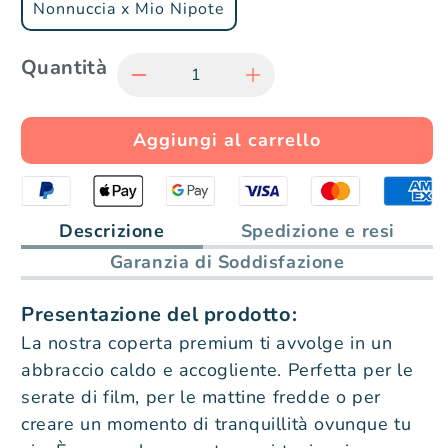
Nonnuccia x Mio Nipote
Quantità
Diminuisci
Aumenta
quantità
Aggiungi al carrello
quantità
per
per
Nonna
Nonna
Descrizione
Spedizione e resi
Garanzia di Soddisfazione
-
-
Presentazione del prodotto:
Per
Per
La nostra coperta premium ti avvolge in un
mia
mia
abbraccio caldo e accogliente. Perfetta per le
serate di film, per le mattine fredde o per
Nipote
Nipote
creare un momento di tranquillità ovunque tu
/
/