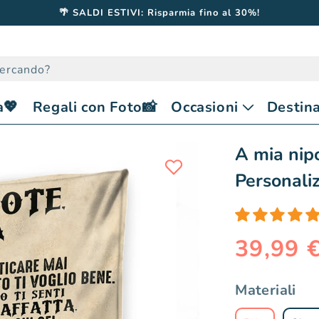
🌴 SALDI ESTIVI: Risparmia fino al 30%!
cercando?
a💖
Regali con Foto📸
Occasioni
Destina
A mia nip
Personali
39,99 
Prezzo
Prezzo
di
scontato
listino
Materiali