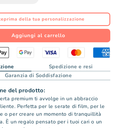
Diminuisci
Aumenta
quantità
quantità
eprima della tua personalizzazione
per
per
Aggiungi al carrello
A
A
mia
mia
nipote
izione
Spedizione e resi
nipote
Garanzia di Soddisfazione
–
–
ne del prodotto:
Coperta
Coperta
erta premium ti avvolge in un abbraccio
Premium
Premium
iente. Perfetta per le serate di film, per le
e o per creare un momento di tranquillità
Personalizzata™
Personalizzata™
a. È un regalo pensato per i tuoi cari o un