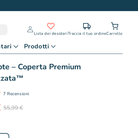
Accedi
Lista dei desideri
Traccia il tuo ordine
Carrello
tari
Prodotti
ote – Coperta Premium
zzata™
7 Recensioni
€
55,99 €