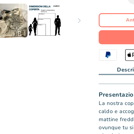
Ant
Descr
Presentazio
La nostra cop
caldo e accogl
mattine fredd
ovunque tu si