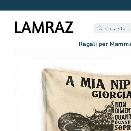
Vai
direttamente
ai contenuti
Cosa stai 
Regali per Mamm
Passa alle
informazioni
sul prodotto