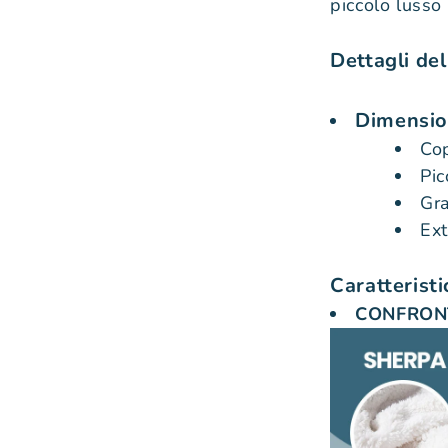
piccolo lusso
Dettagli del
Dimension
Co
Pi
Gr
Ex
Caratteristi
CONFRONT